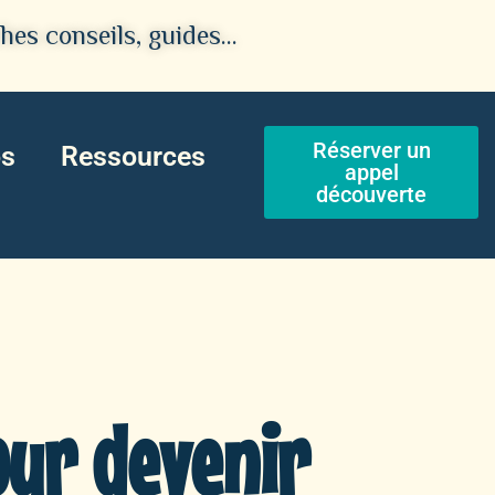
hes conseils, guides…
Réserver un
os
Ressources
appel
découverte
our devenir