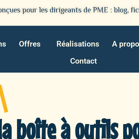
nçues pour les dirigeants de PME : blog, fic
ns
Offres
Réalisations
A prop
Contact
a boîte à outils p