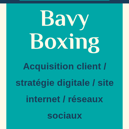
Bavy
Boxing
Acquisition client /
stratégie digitale / site
internet / réseaux
sociaux